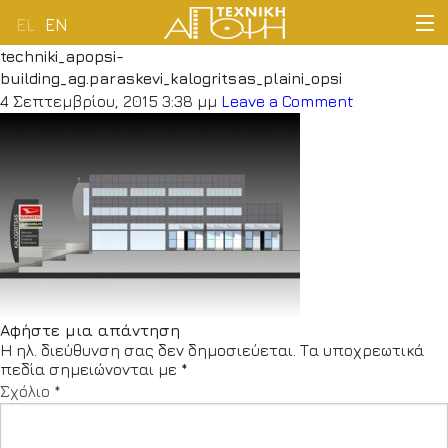
EL
EN
techniki_apopsi-
ΑΡΧΙΚΗ
building_ag.paraskevi_kalogritsas_plaini_opsi
4 Σεπτεμβρίου, 2015 3:38 μμ
Leave a Comment
ΕΤΑΙΡΕΙΑ
ΔΡΑΣΤΗΡΙΟΤΗΤΕΣ
ΠΕΛΑΤΟΛΟΓΙΟ
ΝΕΑ
Αφήστε μια απάντηση
ΕΠΙΚΟΙΝΩΝΙΑ
Η ηλ. διεύθυνση σας δεν δημοσιεύεται.
Τα υποχρεωτικά
πεδία σημειώνονται με
*
Σχόλιο
*