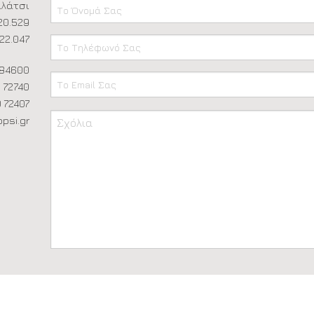
Γαλάτσι
.20.529
.22.047
 84600
0 72740
0 72407
Please
opsi.gr
leave
this
field
empty.