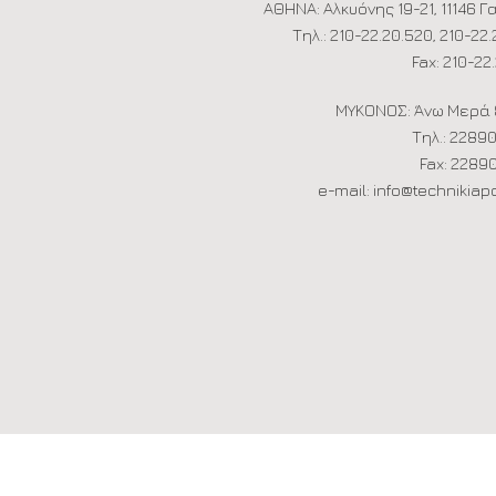
ΑΘΗΝΑ: Αλκυόνης 19-21, 11146 
Tηλ.: 210-22.20.520, 210-22
Fax: 210-22
ΜΥΚΟΝΟΣ: Άνω Μερά
Tηλ.: 2289
Fax: 2289
e-mail: info@technikiap