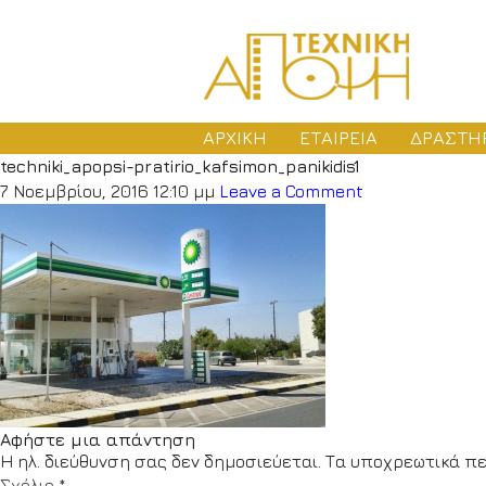
ΑΡΧΙΚΗ
ΕΤΑΙΡΕΙΑ
ΔΡΑΣΤΗ
techniki_apopsi-pratirio_kafsimon_panikidis1
ΜΕ
7 Νοεμβρίου, 2016 12:10 μμ
Leave a Comment
ΑΔ
ΚΑ
Αφήστε μια απάντηση
Η ηλ. διεύθυνση σας δεν δημοσιεύεται.
Τα υποχρεωτικά πε
Σχόλιο
*