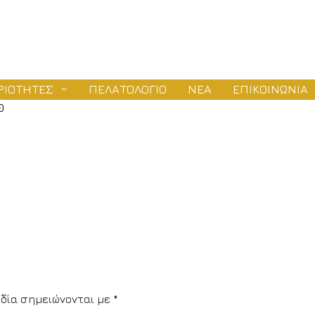
ΡΙΟΤΗΤΕΣ
ΠΕΛΑΤΟΛΟΓΙΟ
ΝΕΑ
ΕΠΙΚΟΙΝΩΝΙΑ
0
ΛΕΤΕΣ
ΕΙΟΔΟΤΗΣΕΙΣ
ΤΑΣΚΕΥΕΣ
δία σημειώνονται με
*