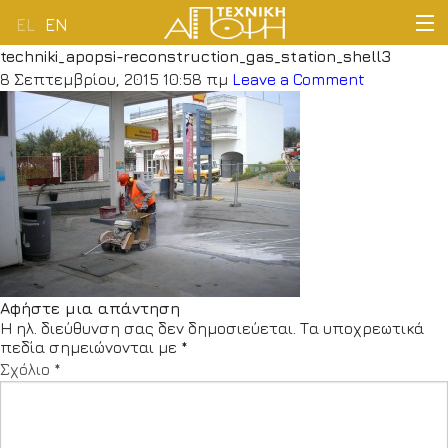
EL
EN
techniki_apopsi-reconstruction_gas_station_shell3
ΑΡΧΙΚΗ
8 Σεπτεμβρίου, 2015 10:58 πμ
Leave a Comment
ΕΤΑΙΡΕΙΑ
ΔΡΑΣΤΗΡΙΟΤΗΤΕΣ
ΠΕΛΑΤΟΛΟΓΙΟ
ΝΕΑ
Αφήστε μια απάντηση
Η ηλ. διεύθυνση σας δεν δημοσιεύεται.
Τα υποχρεωτικά
ΕΠΙΚΟΙΝΩΝΙΑ
πεδία σημειώνονται με
*
Σχόλιο
*