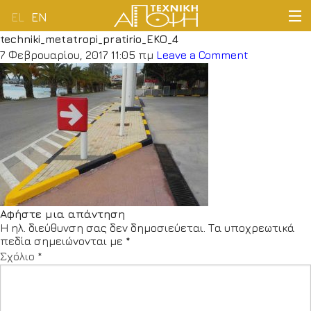
EL
EN
techniki_metatropi_pratirio_EKO_4
ΑΡΧΙΚΗ
7 Φεβρουαρίου, 2017 11:05 πμ
Leave a Comment
ΕΤΑΙΡΕΙΑ
ΔΡΑΣΤΗΡΙΟΤΗΤΕΣ
ΠΕΛΑΤΟΛΟΓΙΟ
ΝΕΑ
Αφήστε μια απάντηση
Η ηλ. διεύθυνση σας δεν δημοσιεύεται.
Τα υποχρεωτικά
ΕΠΙΚΟΙΝΩΝΙΑ
πεδία σημειώνονται με
*
Σχόλιο
*