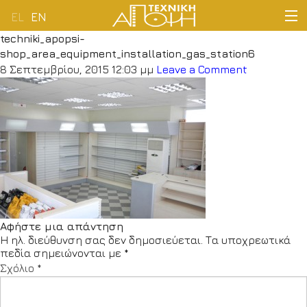
EL
EN
techniki_apopsi-
ΑΡΧΙΚΗ
shop_area_equipment_installation_gas_station6
8 Σεπτεμβρίου, 2015 12:03 μμ
Leave a Comment
ΕΤΑΙΡΕΙΑ
ΔΡΑΣΤΗΡΙΟΤΗΤΕΣ
ΠΕΛΑΤΟΛΟΓΙΟ
ΝΕΑ
Αφήστε μια απάντηση
ΕΠΙΚΟΙΝΩΝΙΑ
Η ηλ. διεύθυνση σας δεν δημοσιεύεται.
Τα υποχρεωτικά
πεδία σημειώνονται με
*
Σχόλιο
*