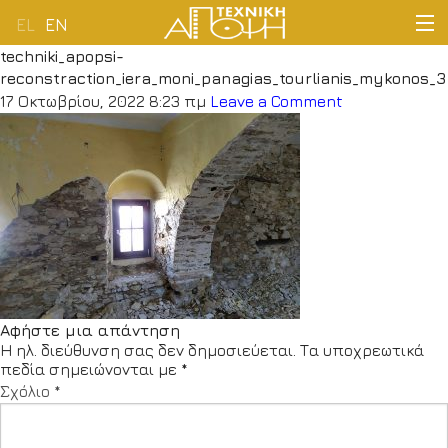
EL
EN
techniki_apopsi-
ΑΡΧΙΚΗ
reconstraction_iera_moni_panagias_tourlianis_mykonos_3
17 Οκτωβρίου, 2022 8:23 πμ
Leave a Comment
ΕΤΑΙΡΕΙΑ
ΔΡΑΣΤΗΡΙΟΤΗΤΕΣ
ΠΕΛΑΤΟΛΟΓΙΟ
ΝΕΑ
Αφήστε μια απάντηση
ΕΠΙΚΟΙΝΩΝΙΑ
Η ηλ. διεύθυνση σας δεν δημοσιεύεται.
Τα υποχρεωτικά
πεδία σημειώνονται με
*
Σχόλιο
*