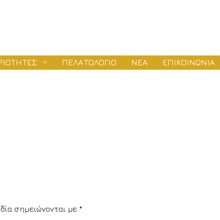
ΡΙΟΤΗΤΕΣ
ΠΕΛΑΤΟΛΟΓΙΟ
ΝΕΑ
ΕΠΙΚΟΙΝΩΝΙΑ
1
ΛΕΤΕΣ
ΕΙΟΔΟΤΗΣΕΙΣ
ΤΑΣΚΕΥΕΣ
δία σημειώνονται με
*