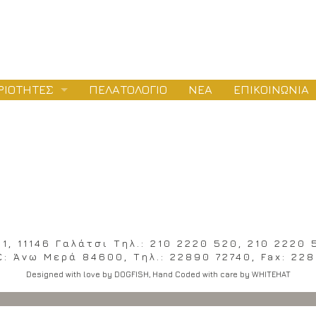
ΡΙΟΤΗΤΕΣ
ΠΕΛΑΤΟΛΟΓΙΟ
ΝΕΑ
ΕΠΙΚΟΙΝΩΝΙΑ
ΛΕΤΕΣ
ΕΙΟΔΟΤΗΣΕΙΣ
oil_techniki_apopsi
ΤΑΣΚΕΥΕΣ
, 11146 Γαλάτσι Tηλ.: 210 2220 520, 210 2220 
: Άνω Μερά 84600, Tηλ.: 22890 72740, Fax: 228
Designed with love by
DOGFISH
, Hand Coded with care by
WHITEHAT