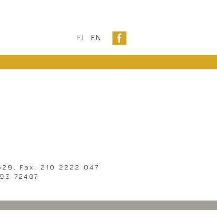
EL
EN
529, Fax: 210 2222 047
90 72407