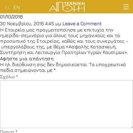
EL
EN
01/10/2016
ΑΡΧΙΚΗ
30 Νοεμβρίου, 2016 4:45 μμ
Leave a Comment
Η Εταιρεία μας πραγματοποίησε με επιτυχία την
ημερίδα-σεμινάριο για όλους τους μηχανικούς και το
ΕΤΑΙΡΕΙΑ
προσωπικό της Εταιρείας, καθώς και τους συνεργάτες –
υπεργολάβους της, με θέμα:«Ασφαλής Κατασκευή,
ΔΡΑΣΤΗΡΙΟΤΗΤΕΣ
Συντήρηση και Λειτουργία Πρατηρίων Υγρών Καυσίμων».
Αφήστε μια απάντηση
Η ηλ. διεύθυνση σας δεν δημοσιεύεται.
Τα υποχρεωτικά
ΠΕΛΑΤΟΛΟΓΙΟ
πεδία σημειώνονται με
*
Σχόλιο
*
ΝΕΑ
ΕΠΙΚΟΙΝΩΝΙΑ
Όνομα
*