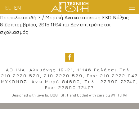
EL
EN
Πετρελαιοειδή 7 / Mερική Ανακατασκευή ΕΚΟ Νάξος
ΑΡΧΙΚΗ
8 Σεπτεμβρίου, 2015 11:04 πμ
Δεν επιτρέπεται
στο
σχολιασμός
ΕΤΑΙΡΕΙΑ
Πετρελαιοειδή
7
/
ΔΡΑΣΤΗΡΙΟΤΗΤΕΣ
Mερική
Ανακατασκευή
ΑΘΗΝΑ: Αλκυόνης 19-21, 11146 Γαλάτσι Tηλ.:
ΠΕΛΑΤΟΛΟΓΙΟ
210 2220 520, 210 2220 529, Fax: 210 2222 047
ΕΚΟ
ΜΥΚΟΝΟΣ: Άνω Μερά 84600, Tηλ.: 22890 72740,
Νάξος
ΝΕΑ
Fax: 22890 72407
Designed with love by
DOGFISH
, Hand Coded with care by
WHITEHAT
ΕΠΙΚΟΙΝΩΝΙΑ