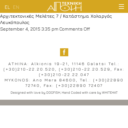
EL
EN
Aρχιτεκτονικές Μελέτες 7 / Kατάστημα Χολαργός
HOME
Λευκόπουλος
on
September 4, 2015 3:35 pm
Comments Off
COMPANY
Aρχιτεκτονικές
Μελέτες
7
ACTIVITIES
/
Kατάστημα
ATHINA: Alkionis 19-21, 11146 Galatsi Tel.:
CUSTOMERS
(+30)210-22.20.520, (+30)210-22.20.529, Fax:
Χολαργός
(+30)210-22.22.047
Λευκόπουλος
NEWS
MYKONOS: Ano Mera 84600, Tel.: (+30)22890
72740, Fax: (+30)22890 72407
Designed with love by
DOGFISH
, Hand Coded with care by
WHITEHAT
CONTACT