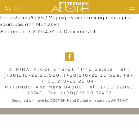
EL
EN
Πετρελαιοειδή 26 / Μερική ανακατασκευή πρατηρίου
HOME
καυσίμων στη Μυτιλήνη
on
September 2, 2016 4:27 pm
Comments Off
COMPANY
Πετρελαιοειδή
26
/
ACTIVITIES
Μερική
ανακατασκευή
ATHINA: Alkionis 19-21, 11146 Galatsi Tel.:
CUSTOMERS
(+30)210-22.20.520, (+30)210-22.20.529, Fax:
πρατηρίου
(+30)210-22.22.047
καυσίμων
NEWS
MYKONOS: Ano Mera 84600, Tel.: (+30)22890
στη
72740, Fax: (+30)22890 72407
Μυτιλήνη
Designed with love by
DOGFISH
, Hand Coded with care by
WHITEHAT
CONTACT